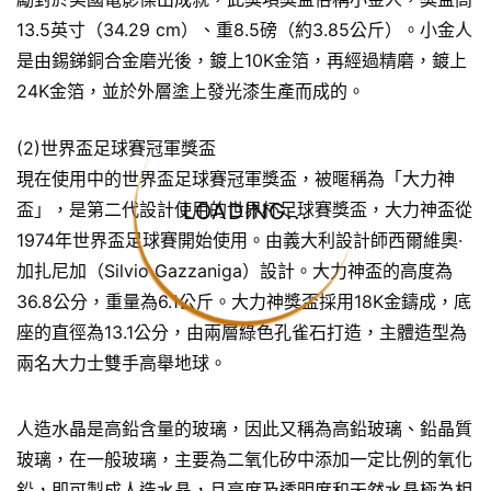
13.5英寸（34.29 cm）、重8.5磅（約3.85公斤）。小金人
是由錫銻銅合金磨光後，鍍上10K金箔，再經過精磨，鍍上
24K金箔，並於外層塗上發光漆生產而成的。
(2)世界盃足球賽冠軍獎盃
現在使用中的世界盃足球賽冠軍獎盃，被暱稱為「大力神
LOADING...
盃」，是第二代設計使用的世界杯足球賽獎盃，大力神盃從
1974年世界盃足球賽開始使用。由義大利設計師西爾維奧·
加扎尼加（Silvio Gazzaniga）設計。大力神盃的高度為
36.8公分，重量為6.1公斤。大力神獎盃採用18K金鑄成，底
座的直徑為13.1公分，由兩層綠色孔雀石打造，主體造型為
兩名大力士雙手高舉地球。
人造水晶是高鉛含量的玻璃，因此又稱為高鉛玻璃、鉛晶質
玻璃，在一般玻璃，主要為二氧化矽中添加一定比例的氧化
鉛，即可製成人造水晶，且亮度及透明度和天然水晶極為相