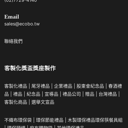
Email
sales@ecobo.tw
聯絡我們
客製化獎盃獎座製作
客製化禮品
|
尾牙禮品
|
企業
禮品
|
股東會紀念品
|
春酒禮
品
|
禮品
|
紀念品
|
宣導品
|
禮品公司
|
贈品
|
台灣禮品
|
客製化商品
|
選舉文宣品
不織布環保袋
|
環保節能禮品
|
木製環保禮品
環保筷餐具組
|
環保頸繩
|
麻布購物袋
|
其他環保禮品