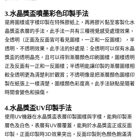
3.水晶獎盃噴墨彩色印製手法
是將圖樣或字樣印製在特殊膠紙上，再將膠片黏至客製化水
晶獎盃表層的手法，此手法一共有三種視覺感受處理效果，
全透明（正面及反面皆可看見圖樣，一正和一反圖樣），半
透明、不透明效果。此手法的好處是：全透明可以保有水晶
獎盃的透明晶亮，且可以得到漸層顏色印刷圖樣，圖樣透明
正及反面有一正和一反圖樣；半透明能讓印製的漸層圖樣相
較全透明更為清楚利於觀賞；不透明像是把漸層顏色圖樣印
製在紙張上一樣清楚，圖樣顏色彩度高。此手法缺點是隨著
時間會變色和損傷。
4.水晶獎盃UV印製手法
使用UV機器在水晶獎盃表層印製圖樣與字樣，能夠印製漸
層色及白色，表層有UV層覆蓋，能夠於水晶獎盃正或反面
印製，正面印製時3D效果突出，反面印製則色顏色飽滿清