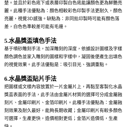
楚。並且於彩色底下或表層印製白色底能讓顏色更為鮮艷亮
麗。此種手法優點為：顏色相較彩色印製手法更耐久，顏色
亮麗，視覺3D感強。缺點為：非同批印製時可能有顏色落
差，白色色準較差可能有毛邊。
5.水晶獎盃填色手法
基于噴砂雕刻手法，加深雕刻的深度，依據設計圖樣及字樣
顏色調色並家入雕刻的圖樣和字樣中，凝固後便產生出填色
的視覺效果。此手法優點是：吸引目光、強調重點。
6.水晶獎盃貼片手法
把圖樣或文樣內容放置於一片金屬片上，再黏至客製化水晶
獎盃表面的手法，此手法由金屬片材質的選擇可分成金屬蝕
刻片、金屬印刷片、金箔印刷片。此種手法優點為：金屬蝕
刻效果及耐久最好，能夠長期收藏；金屬印刷片有較多顏色
可選擇，生產更快，造價相對更低；金箔片造價低，生產
快。