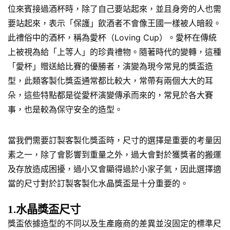
位來賓接過酒杯時，除了自己要站起來，並且身旁的人也需
要站起來，表示「保護」飲酒者不會像王國一樣被人暗殺。
此禮俗中的酒杯，稱為愛杯（Loving Cup）。愛杯在傳統
上被視為給「上等人」的珍貴禮物。隨著時代的變轉，這種
「愛杯」贈送給比賽的優勝者，演變為現今常見的獎盃造
型，此類客製化獎盃通常都比較大，常帶有兩個大大的耳
朵，這些特點都是從愛杯演變傳承而來的，常見於各大賽
事，也是較為保守安全的造型。
當我們需要訂製客製化獎盃時，尺寸的選擇是重要的考量因
素之一，除了會影響到重量之外，過大會對於獲獎者的搬運
及存放造成困擾，過小又會顯得過於小家子氣，因此選擇適
當的尺寸對於訂製客製化水晶獎盃是十分重要的。
1.水晶獎盃尺寸
獎盃依據造型的不同以及生產廠商的差異並沒固定的標準尺