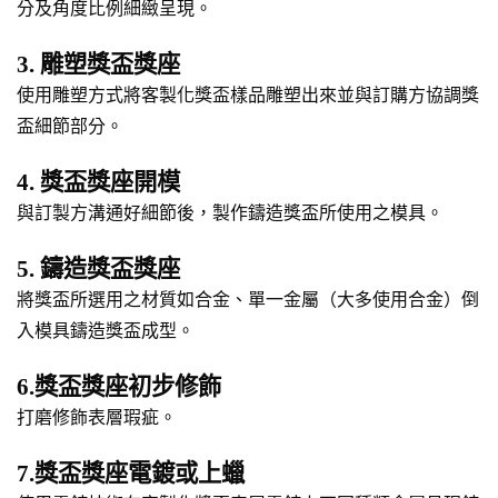
分及角度比例細緻呈現。
3. 雕塑獎盃獎座
使用雕塑方式將客製化獎盃樣品雕塑出來並與訂購方協調獎
盃細節部分。
4. 獎盃獎座開模
與訂製方溝通好細節後，製作鑄造獎盃所使用之模具。
5. 鑄造獎盃獎座
將獎盃所選用之材質如合金、單一金屬（大多使用合金）倒
入模具鑄造獎盃成型。
6.獎盃獎座初步修飾
打磨修飾表層瑕疵。
7.獎盃獎座電鍍或上蠟