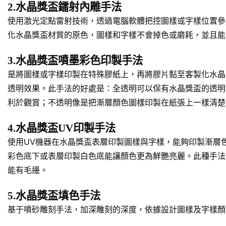
2.水晶獎盃鐳射內雕手法
使用激光定點雷射技術，透過電腦軟體把控圖樣或字樣位置參
化水晶獎盃材質的原色，圖樣和字樣不會掉色或磨耗，並且能
3.水晶獎盃噴墨彩色印製手法
是將圖樣或字樣印製在特殊膠紙上，再將膠片黏至客製化水晶
透明效果。此手法的好處是：全透明可以保有水晶獎盃的透明
利於觀賞；不透明像是把漸層顏色圖樣印製在紙張上一樣清楚
4.水晶獎盃UV印製手法
使用UV機器在水晶獎盃表層印製圖樣與字樣，能夠印製漸層
彩色底下或表層印製白色底能讓顏色更為鮮艷亮麗。此種手法
能有毛邊。
5.水晶獎盃填色手法
基于噴砂雕刻手法，加深雕刻的深度，依據設計圖樣及字樣顏