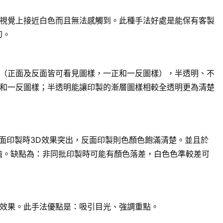
視覺上接近白色而且無法感觸到。此種手法好處是能保有客製
幻。
（正面及反面皆可看見圖樣，一正和一反圖樣），半透明、不
和一反圖樣；半透明能讓印製的漸層圖樣相較全透明更為清楚
面印製時3D效果突出，反面印製則色顏色飽滿清楚。並且於
強。缺點為：非同批印製時可能有顏色落差，白色色準較差可
效果。此手法優點是：吸引目光、強調重點。