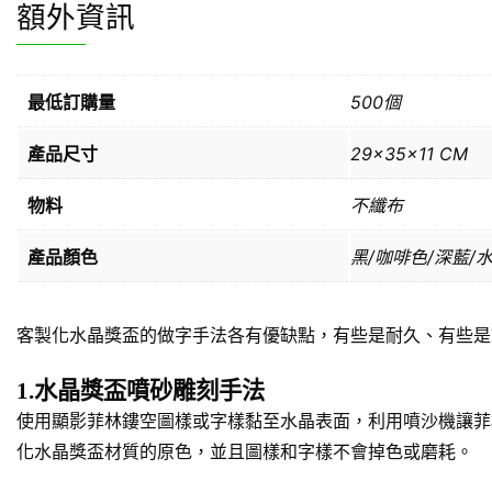
額外資訊
最低訂購量
500個
產品尺寸
29x35x11 CM
物料
不纖布
產品顏色
黑/咖啡色/深藍/
客製化水晶獎盃的做字手法各有優缺點，有些是耐久、有些是
1.水晶獎盃噴砂雕刻手法
使用顯影菲林鏤空圖樣或字樣黏至水晶表面，利用噴沙機讓菲
化水晶獎盃材質的原色，並且圖樣和字樣不會掉色或磨耗。