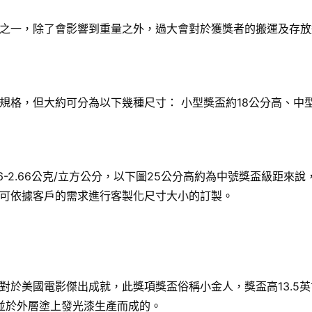
之一，除了會影響到重量之外，過大會對於獲獎者的搬運及存放
格，但大約可分為以下幾種尺寸： 小型獎盃約18公分高、中型
6-2.66公克/立方公分，以下圖25公分高約為中號獎盃級距
可依據客戶的需求進行客製化尺寸大小的訂製。
國電影傑出成就，此獎項獎盃俗稱小金人，獎盃高13.5英寸（34
，並於外層塗上發光漆生產而成的。