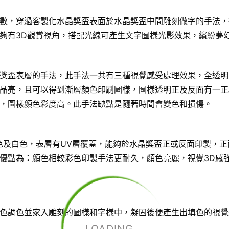
數，穿過客製化水晶獎盃表面於水晶獎盃中間雕刻做字的手法，
夠有3D觀賞視角，搭配光線可產生文字圖樣光影效果，繽紛夢
獎盃表層的手法，此手法一共有三種視覺感受處理效果，全透明
晶亮，且可以得到漸層顏色印刷圖樣，圖樣透明正及反面有一正
，圖樣顏色彩度高。此手法缺點是隨著時間會變色和損傷。
色及白色，表層有UV層覆蓋，能夠於水晶獎盃正或反面印製，正
優點為：顏色相較彩色印製手法更耐久，顏色亮麗，視覺3D感
色調色並家入雕刻的圖樣和字樣中，凝固後便產生出填色的視覺