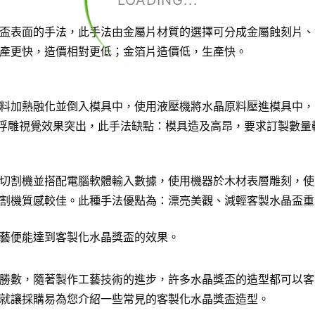
LOADING...
盃表面的手法，此手法由金屬片材質的選擇可分成金屬蝕刻片、
產更快，造價相對更低；金箔片造價低，生產快。
料加熱融化並倒入模具中，使用液壓機將水晶原料壓進模具中，
D浮雕視覺效果突出，此手法缺點：模具造及高昂，要求訂製數量
切割機並搭配電腦軟體輸入數據，使用機器於木材表層雕刻，使
割機質感較佳。此種手法優點為：漂亮美觀、減輕客製水晶盃重
藝便能達到客製化水晶獎盃的效果。
勝數，隨著製作工藝技術的進步，許多水晶獎盃的造型都可以客
就讓採購易為您介紹一些常見的客製化水晶獎盃造型。