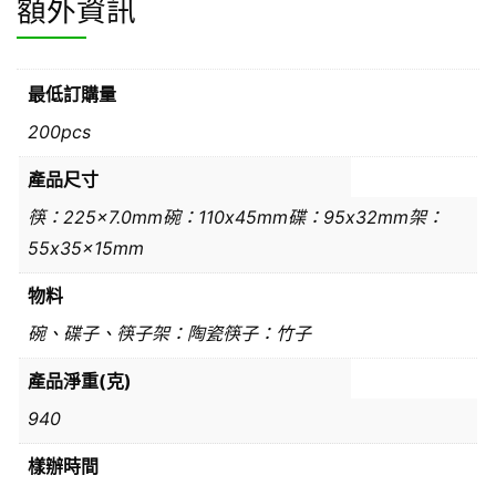
額外資訊
最低訂購量
200pcs
產品尺寸
筷：225×7.0mm碗：110x45mm碟：95x32mm架：
55x35x15mm
物料
碗、碟子、筷子架：陶瓷筷子：竹子
產品淨重(克)
940
樣辦時間