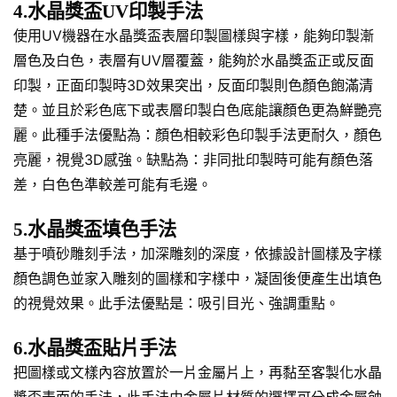
4.水晶獎盃UV印製手法
使用UV機器在水晶獎盃表層印製圖樣與字樣，能夠印製漸
層色及白色，表層有UV層覆蓋，能夠於水晶獎盃正或反面
印製，正面印製時3D效果突出，反面印製則色顏色飽滿清
楚。並且於彩色底下或表層印製白色底能讓顏色更為鮮艷亮
麗。此種手法優點為：顏色相較彩色印製手法更耐久，顏色
亮麗，視覺3D感強。缺點為：非同批印製時可能有顏色落
差，白色色準較差可能有毛邊。
5.水晶獎盃填色手法
基于噴砂雕刻手法，加深雕刻的深度，依據設計圖樣及字樣
顏色調色並家入雕刻的圖樣和字樣中，凝固後便產生出填色
的視覺效果。此手法優點是：吸引目光、強調重點。
6.水晶獎盃貼片手法
把圖樣或文樣內容放置於一片金屬片上，再黏至客製化水晶
獎盃表面的手法，此手法由金屬片材質的選擇可分成金屬蝕