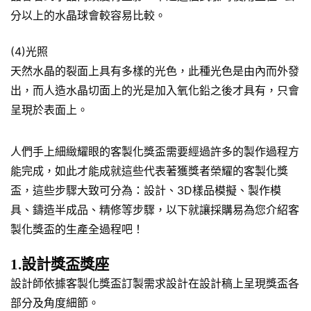
分以上的水晶球會較容易比較。
(4)光照
天然水晶的裂面上具有多樣的光色，此種光色是由內而外發
出，而人造水晶切面上的光是加入氧化鉛之後才具有，只會
呈現於表面上。
人們手上細緻耀眼的客製化獎盃需要經過許多的製作過程方
能完成，如此才能成就這些代表著獲獎者榮耀的客製化獎
盃，這些步驟大致可分為：設計、3D樣品模擬、製作模
具、鑄造半成品、精修等步驟，以下就讓採購易為您介紹客
製化獎盃的生產全過程吧！
1.設計獎盃獎座
設計師依據客製化獎盃訂製需求設計在設計稿上呈現獎盃各
部分及角度細節。