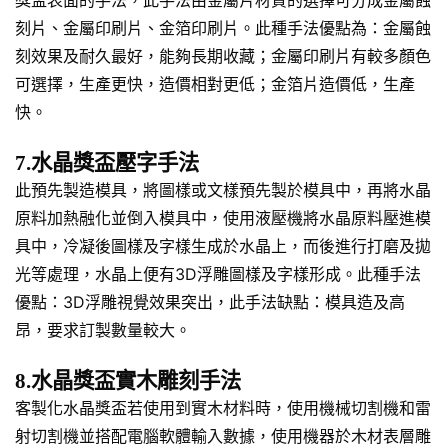
刻片、金屬印刷片、金箔印刷片。此種手法優點為：金屬蝕
刻效果及耐久最好，能夠長期收藏；金屬印刷片有較多顏色
可選擇，生產更快，造價相對更低；金箔片造價低，生產
快。
7.水晶獎盃壓字手法
此預先製造模具，將圖樣或文樣預先製於模具中，再將水晶
原料加熱融化並倒入模具中，使用液壓機將水晶原料壓進模
具中，冷凝後圖樣及字樣生成於水晶上，而後進行打磨及拋
光等處理，水晶上便有3D浮雕圖樣及字樣形成。此種手法
優點：3D浮雕視覺效果突出，此手法缺點：模具造及高
昂，要求訂製數量較大。
8.水晶獎盃實木雕刻手法
客製化水晶獎盃若使用到實木材料時，使用機械切割機和雷
射切割機並搭配電腦軟體輸入數據，使用機器於木材表層雕