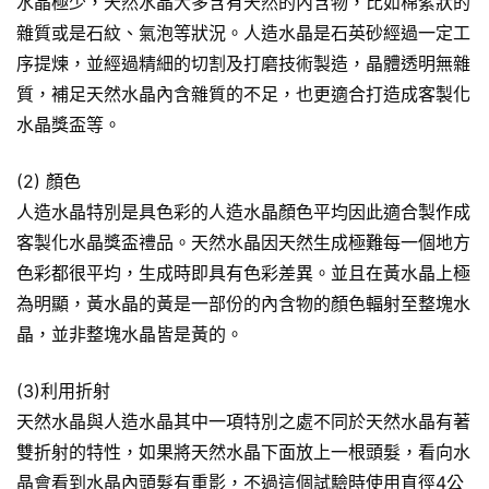
水晶極少，天然水晶大多含有天然的內含物，比如棉絮狀的
雜質或是石紋、氣泡等狀況。人造水晶是石英砂經過一定工
序提煉，並經過精細的切割及打磨技術製造，晶體透明無雜
質，補足天然水晶內含雜質的不足，也更適合打造成客製化
水晶獎盃等。
(2) 顏色
人造水晶特別是具色彩的人造水晶顏色平均因此適合製作成
客製化水晶獎盃禮品。天然水晶因天然生成極難每一個地方
色彩都很平均，生成時即具有色彩差異。並且在黃水晶上極
為明顯，黃水晶的黃是一部份的內含物的顏色輻射至整塊水
晶，並非整塊水晶皆是黃的。
(3)利用折射
天然水晶與人造水晶其中一項特別之處不同於天然水晶有著
雙折射的特性，如果將天然水晶下面放上一根頭髮，看向水
晶會看到水晶內頭髮有重影，不過這個試驗時使用直徑4公