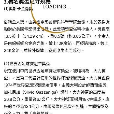
3.著名獎盃尺寸規格
LOADING...
(1)奧斯卡金像獎
俗稱金人獎，由美國電影藝術與科學學院頒發，用於表揚獎
勵對於美國電影傑出成就，此獎項獎盃俗稱小金人，獎盃高
13.5英寸（34.29 cm）、重8.5磅（約3.85公斤）。小金人
是由錫銻銅合金磨光後，鍍上10K金箔，再經過精磨，鍍上
24K金箔，並於外層塗上發光漆生產而成的。
(2)世界盃足球賽冠軍獎盃
現在使用中的世界盃足球賽冠軍獎盃，被暱稱為「大力神
盃」，是第二代設計使用的世界杯足球賽獎盃，大力神盃從
1974年世界盃足球賽開始使用。由義大利設計師西爾維奧·
加扎尼加（Silvio Gazzaniga）設計。大力神盃的高度為
36.8公分，重量為6.1公斤。大力神獎盃採用18K金鑄成，底
座的直徑為13.1公分，由兩層綠色孔雀石打造，主體造型為
兩名大力士雙手高舉地球。