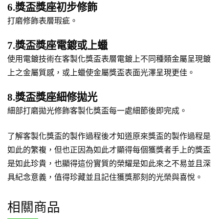
6.獎盃獎座初步修飾
打磨修飾表層瑕疵。
7.獎盃獎座電鍍或上蠟
使用電鍍技術在客製化獎盃表層電鍍上不同種類金屬呈現鍍
上之金屬質感，或上蠟使金屬獎盃表面光澤呈現更佳。
8.獎盃獎座細修拋光
細部打磨拋光修飾客製化獎盃每一處細節後即完成。
了解客製化獎盃的製作過程後才知道原來獎盃的製作過程是
如此的繁複，但也正因為如此才顯得每個獲獎者手上的獎盃
是如此珍貴，也顯得這份實質的榮耀是如此來之不易並且深
具紀念意義，值得珍藏並且記住獲獎那刻的光榮與喜悅。
相關商品