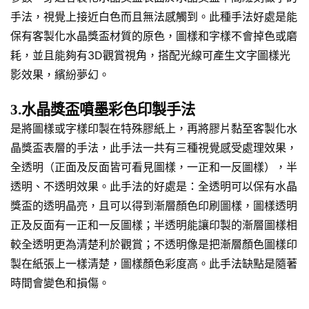
手法，視覺上接近白色而且無法感觸到。此種手法好處是能
保有客製化水晶獎盃材質的原色，圖樣和字樣不會掉色或磨
耗，並且能夠有3D觀賞視角，搭配光線可產生文字圖樣光
影效果，繽紛夢幻。
3.水晶獎盃噴墨彩色印製手法
是將圖樣或字樣印製在特殊膠紙上，再將膠片黏至客製化水
晶獎盃表層的手法，此手法一共有三種視覺感受處理效果，
全透明（正面及反面皆可看見圖樣，一正和一反圖樣），半
透明、不透明效果。此手法的好處是：全透明可以保有水晶
獎盃的透明晶亮，且可以得到漸層顏色印刷圖樣，圖樣透明
正及反面有一正和一反圖樣；半透明能讓印製的漸層圖樣相
較全透明更為清楚利於觀賞；不透明像是把漸層顏色圖樣印
製在紙張上一樣清楚，圖樣顏色彩度高。此手法缺點是隨著
時間會變色和損傷。