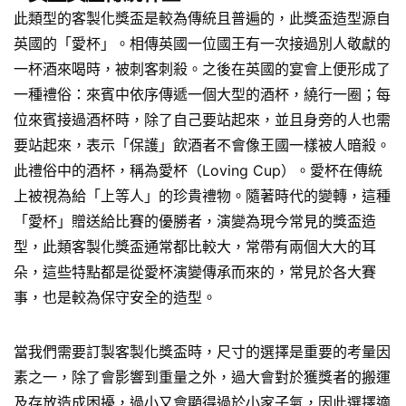
此類型的客製化獎盃是較為傳統且普遍的，此獎盃造型源自
英國的「愛杯」。相傳英國一位國王有一次接過別人敬獻的
一杯酒來喝時，被刺客刺殺。之後在英國的宴會上便形成了
一種禮俗：來賓中依序傳遞一個大型的酒杯，繞行一圈；每
位來賓接過酒杯時，除了自己要站起來，並且身旁的人也需
要站起來，表示「保護」飲酒者不會像王國一樣被人暗殺。
此禮俗中的酒杯，稱為愛杯（Loving Cup）。愛杯在傳統
上被視為給「上等人」的珍貴禮物。隨著時代的變轉，這種
「愛杯」贈送給比賽的優勝者，演變為現今常見的獎盃造
型，此類客製化獎盃通常都比較大，常帶有兩個大大的耳
朵，這些特點都是從愛杯演變傳承而來的，常見於各大賽
事，也是較為保守安全的造型。
當我們需要訂製客製化獎盃時，尺寸的選擇是重要的考量因
素之一，除了會影響到重量之外，過大會對於獲獎者的搬運
及存放造成困擾，過小又會顯得過於小家子氣，因此選擇適