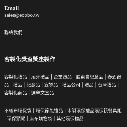
Email
sales@ecobo.tw
聯絡我們
客製化獎盃獎座製作
客製化禮品
|
尾牙禮品
|
企業
禮品
|
股東會紀念品
|
春酒禮
品
|
禮品
|
紀念品
|
宣導品
|
禮品公司
|
贈品
|
台灣禮品
|
客製化商品
|
選舉文宣品
不織布環保袋
|
環保節能禮品
|
木製環保禮品
環保筷餐具組
|
環保頸繩
|
麻布購物袋
|
其他環保禮品