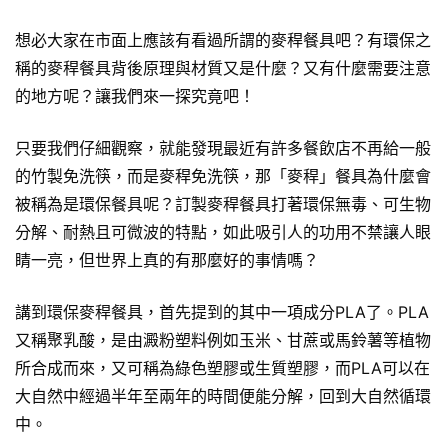
想必大家在市面上應該有看過所謂的麥稈餐具吧？有環保之
稱的麥稈餐具背後原理與材質又是什麼？又有什麼需要注意
的地方呢？讓我們來一探究竟吧！
只要我們仔細觀察，就能發現最近有許多餐飲店不再給一般
的竹製免洗筷，而是麥稈免洗筷，那「麥稈」餐具為什麼會
被稱為是環保餐具呢？訂製麥稈餐具打著環保無毒、可生物
分解、耐熱且可微波的特點，如此吸引人的功用不禁讓人眼
睛一亮，但世界上真的有那麼好的事情嗎？
講到環保麥稈餐具，首先提到的其中一項成分PLA了。PLA
又稱聚乳酸，是由澱粉塑料例如玉米、甘蔗或馬鈴薯等植物
所合成而來，又可稱為綠色塑膠或生質塑膠，而PLA可以在
大自然中經過半年至兩年的時間便能分解，回到大自然循環
中。