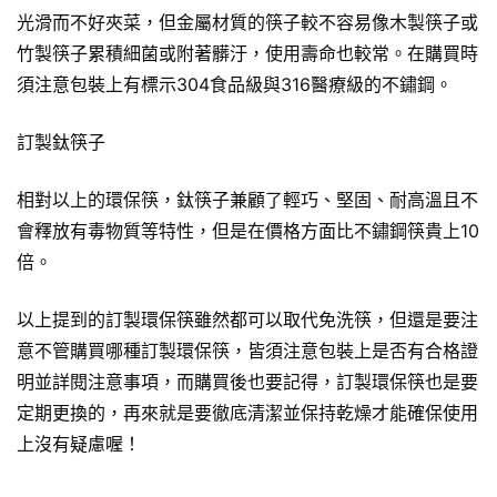
光滑而不好夾菜，但金屬材質的筷子較不容易像木製筷子或
竹製筷子累積細菌或附著髒汙，使用壽命也較常。在購買時
須注意包裝上有標示304食品級與316醫療級的不鏽鋼。
訂製鈦筷子
相對以上的環保筷，鈦筷子兼顧了輕巧、堅固、耐高溫且不
會釋放有毒物質等特性，但是在價格方面比不鏽鋼筷貴上10
倍。
以上提到的訂製環保筷雖然都可以取代免洗筷，但還是要注
意不管購買哪種訂製環保筷，皆須注意包裝上是否有合格證
明並詳閱注意事項，而購買後也要記得，訂製環保筷也是要
定期更換的，再來就是要徹底清潔並保持乾燥才能確保使用
上沒有疑慮喔！