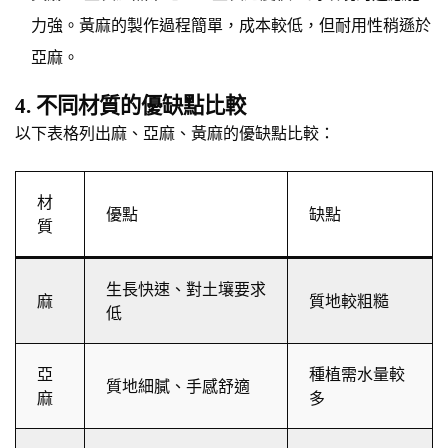
力強。黃麻的製作過程簡單，成本較低，但耐用性稍遜於
亞麻。
4. 不同材質的優缺點比較
以下表格列出麻、亞麻、黃麻的優缺點比較：
材
優點
缺點
質
生長快速、對土壤要求
麻
質地較粗糙
低
亞
種植需水量較
質地細膩、手感舒適
麻
多