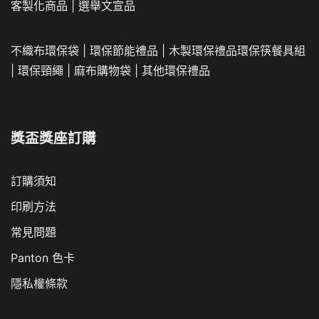
客製化商品
|
選舉文宣品
不織布環保袋
|
環保節能禮品
|
木製環保禮品
環保筷餐具組
|
環保頸繩
|
麻布購物袋
|
其他環保禮品
獎盃獎座訂購
訂購須知
印刷方法
常見問題
Panton 色卡
隱私權條款