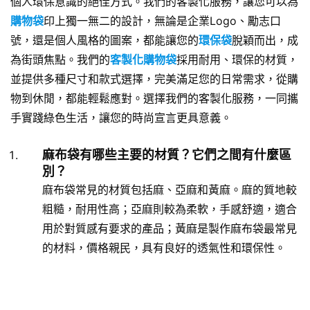
個人環保意識的絕佳方式。我們的客製化服務，讓您可以為
購物袋
印上獨一無二的設計，無論是企業Logo、勵志口
號，還是個人風格的圖案，都能讓您的
環保袋
脫穎而出，成
為街頭焦點。我們的
客製化購物袋
採用耐用、環保的材質，
並提供多種尺寸和款式選擇，完美滿足您的日常需求，從購
物到休閒，都能輕鬆應對。選擇我們的客製化服務，一同攜
手實踐綠色生活，讓您的時尚宣言更具意義。
麻布袋有哪些主要的材質？它們之間有什麼區
別？
麻布袋常見的材質包括麻、亞麻和黃麻。麻的質地較
粗糙，耐用性高；亞麻則較為柔軟，手感舒適，適合
用於對質感有要求的產品；黃麻是製作麻布袋最常見
的材料，價格親民，具有良好的透氣性和環保性。