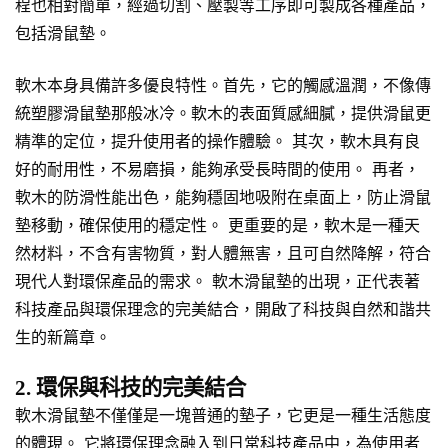
程也相對簡單，經過切割、壓製等工序即可製成各種產品，
包括滑鼠墊。
軟木本身具備許多優良特性。首先，它的觸感溫潤，不像傳
統塑膠滑鼠墊那般冰冷。軟木的表面質感細膩，提供滑鼠更
精準的定位，提升使用者的操作體驗。 其次，軟木具有良
好的耐用性，不易磨損，能夠承受長時間的使用。 再者，
軟木的防滑性能出色，能夠穩固地吸附在桌面上，防止滑鼠
墊移動，確保使用的穩定性。 更重要的是，軟木是一種天
然材料，不含有害物質，對人體無害，且可自然降解，符合
現代人對環保產品的需求。 軟木滑鼠墊的出現，正代表著
科技產品與環保理念的完美結合，開啟了科技與自然和諧共
生的新篇章。
2. 環保與科技的完美結合
軟木滑鼠墊不僅僅是一塊普通的墊子，它更是一種生活態度
的體現。 它將環保理念融入到日常科技產品中，為使用者