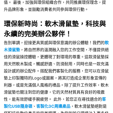
值。 最後，加強與環保組織合作，共同推廣環保理念，提
升品牌形象，並鼓勵消費者共同參與環保行動。
環保新時尚：軟木滑鼠墊，科技與
永續的完美辦公夥伴！
告別單調，迎接更具質感與環保意識的辦公體驗！我們的
軟
木滑鼠墊
，將自然界的溫潤融入您的工作空間，不僅提供絕
佳的滑鼠操控體驗，更體現了對環境的尊重。這款滑鼠墊採
用天然軟木製成，觸感舒適、防滑耐用，同時也是一款充滿
設計感的辦公配件。搭配我們客製化的服務，您可以在滑鼠
墊上印製獨特的Logo或圖案，將其打造成企業形象宣傳的
利器，或是充滿個人風格的禮品。除了提升工作效率，軟木
滑鼠墊也關注到您的健康，它的天然材質具有良好的吸震
性，能有效舒緩手腕疲勞。 此外，若您正在尋找適合的
客
製化USB隨身碟
、
客製化3C周邊產品
，軟木滑鼠墊絕對是