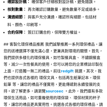
確認設計稿：
確保客戶仔細核對設計稿，避免錯誤。
核對數量：
再次確認訂購數量，避免數量不足或過多。
溝通細節：
與客戶充分溝通，確認所有細節，包括材
料、顏色、印刷等。
合約保障：
簽訂訂購合約，保障雙方權益。
## 客製化環保禮品推薦 我們誠摯推薦一系列環保禮品，讓
您的送禮選擇不僅充滿心意，更兼具對環境的關懷。首先，
我們提供多樣化的環保餐具，如竹製餐具盒、 不鏽鋼餐盒
等，減少一次性餐具的使用，您可以將您的企業標誌印製在
上面，打造獨一無二的禮品。前往
redgift
挑選。其次，我
們也提供各式各樣的 環保文具，包括再生紙筆記本，環保
鉛筆 等，讓您的禮品不僅實用，更能傳遞對永續發展的支
持。欲了解更多，請瀏覽
sourceec
。此外，我們還有多款
環保生活用品，如可重複使用的環保袋、 環保材質的杯子
等，讓您的禮品更具實用性。挑選各式各樣的環保禮品，請