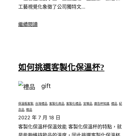
工藝視覺化象徵了公司獨特文…
繼續閱讀
如何挑選客製化保溫杯?
gift
保溫瓶客製
, 
台灣禮品
, 
客製化商品
, 
客製化禮品
, 
宣導品
, 
廣告杯知識
, 
禮品
, 
紀
念品
, 
贈品
2022 年 7 月 18 日
客製化保溫杯保溫效能 客製化保溫杯的特點，就
是能夠維持飲品的溫度，因此挑選客製化保溫杯