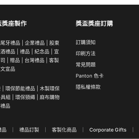
盃獎座製作
獎盃獎座訂購
訂購須知
|
尾牙禮品
|
企業
禮品
|
股東
春酒禮品
|
禮品
|
紀念品
|
宣
印刷方法
公司
|
贈品
|
台灣禮品
|
客製
常見問題
舉文宣品
Panton 色卡
隱私權條款
袋
|
環保節能禮品
|
木製環保
餐具組
|
環保頸繩
|
麻布購物
保禮品
禮品
禮品訂製
客製化商品
Corporate Gifts