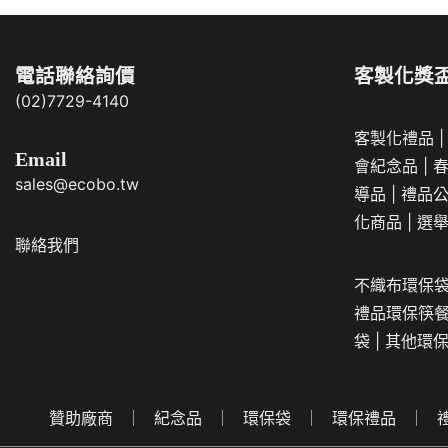
電話聯絡詢價
客製化獎
(02)7729-4140
客製化禮品
Email
會紀念品
|
sales@ecobo.tw
導品
|
禮品
化商品
|
選
聯絡我們
不織布環保
禮品
環保筷
袋
|
其他環
贊助廠商
紀念品
環保袋
環保禮品