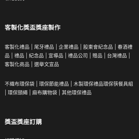
客製化獎盃獎座製作
客製化禮品
|
尾牙禮品
|
企業
禮品
|
股東會紀念品
|
春酒禮
品
|
禮品
|
紀念品
|
宣導品
|
禮品公司
|
贈品
|
台灣禮品
|
客製化商品
|
選舉文宣品
不織布環保袋
|
環保節能禮品
|
木製環保禮品
環保筷餐具組
|
環保頸繩
|
麻布購物袋
|
其他環保禮品
獎盃獎座訂購