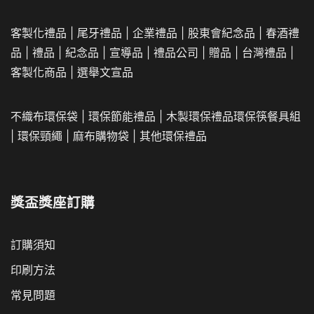
客製化禮品
|
尾牙禮品
|
企業
禮品
|
股東會紀念品
|
春酒禮
品
|
禮品
|
紀念品
|
宣導品
|
禮品公司
|
贈品
|
台灣禮品
|
客製化商品
|
選舉文宣品
不織布環保袋
|
環保節能禮品
|
木製環保禮品
環保筷餐具組
|
環保頸繩
|
麻布購物袋
|
其他環保禮品
獎盃獎座訂購
訂購須知
印刷方法
常見問題