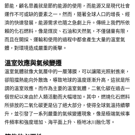
節能，顧名思義就是節約能源的使用，而
能源
又是現代社會
運作不可或缺的要素之一。然而，隨著全球人口的增長、經
濟的快速發展，能源需求也隨之急劇上升。傳統上我們所依
賴的化石燃料，像是煤炭、石油和天然氣，不僅儲量有限，
而且在開採、運輸和使用的過程中都會產生大量的
溫室氣
體
，對環境造成嚴重的衝擊。
溫室效應與氣候變遷
溫室氣體就像大氣層中的一層薄膜，可以讓陽光照射進來，
卻阻擋熱能向外散逸，導致地球的溫度逐漸升高，這就是所
謂的
溫室效應
。而作為主要的溫室氣體，二氧化碳在過去一
個世紀以來由於人類活動而大幅增加。其中，燃燒化石燃料
所排放的二氧化碳更是佔了絕大部分，使得全球氣溫持續攀
升，並引發了一系列嚴重的氣候變遷現象，像是極端氣候事
件頻率和強度增加、海平面上升、極地冰川融化等。