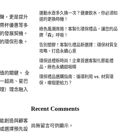
運動水壺多久換一次？健康飲水，你必須知
聲，更是提升
道的更換時機！
帶杯優惠等多
綠色風潮席捲！客製化環保禮品，讓您的品
新的發展契機。
牌「森」呼吸！
的環保形象。
告別塑膠！客製化禮品新選擇：環保材質全
攻略，打造永續心意
環保送禮新時尚！企業首選客製化節能禮
品，綠色永續超吸睛
值的關鍵。 全
環保禮品選購指南：循環利用 vs. 材質環
一超商、星巴
保，哪個更給力？
治理）理念融入
Recent Comments
能創造與顧客
尚無留言可供顯示。
或選擇預先設