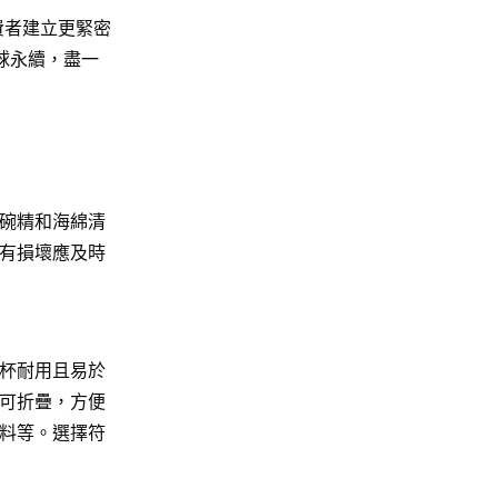
費者建立更緊密
球永續，盡一
碗精和海綿清
有損壞應及時
杯耐用且易於
可折疊，方便
料等。選擇符