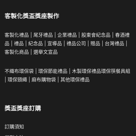
客製化獎盃獎座製作
客製化禮品
|
尾牙禮品
|
企業
禮品
|
股東會紀念品
|
春酒禮
品
|
禮品
|
紀念品
|
宣導品
|
禮品公司
|
贈品
|
台灣禮品
|
客製化商品
|
選舉文宣品
不織布環保袋
|
環保節能禮品
|
木製環保禮品
環保筷餐具組
|
環保頸繩
|
麻布購物袋
|
其他環保禮品
獎盃獎座訂購
訂購須知