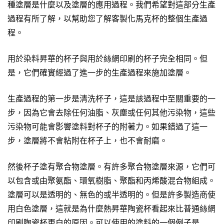
種塗層是什麼以及塗層的應用過程。我們希望對這部分生產
過程有所了解，以幫助您了解客製化
馬克杯
的整個生產過
程。
用於染料昇華的杯子與用於絲網印刷的杯子完全相同。但
是，它們確實經過了進一步的生產過程來施加塗層。
生產過程的第一步是清洗杯子，這是該過程中至關重要的一
步，因為它會去除任何油脂、灰塵或任何其他污染物，這些
污染物可能會影響塗料對杯子的附著力。如果錯過了這一
步，塗層將不會粘附在杯子上，也不會耐磨。
然後杯子塗有聚合物塗層。有許多聚合物塗層來源，它們可
以包含或由聚氨酯、環氧樹脂、聚酯和丙烯酸混合物組成。
塗層可以是透明的、無色的或半透明的。但是許多製造商使
用白色塗層，這就是為什麼熱昇華陶瓷杯看起來比普通絲網
印刷
陶瓷杯
更白的原因。可以使用的塗料的一個例子是