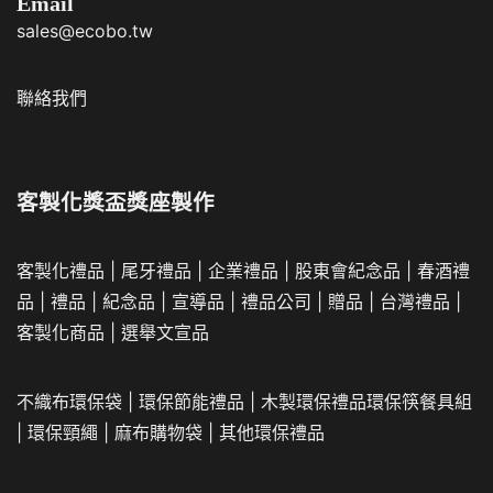
Email
sales@ecobo.tw
聯絡我們
客製化獎盃獎座製作
客製化禮品
|
尾牙禮品
|
企業
禮品
|
股東會紀念品
|
春酒禮
品
|
禮品
|
紀念品
|
宣導品
|
禮品公司
|
贈品
|
台灣禮品
|
客製化商品
|
選舉文宣品
不織布環保袋
|
環保節能禮品
|
木製環保禮品
環保筷餐具組
|
環保頸繩
|
麻布購物袋
|
其他環保禮品