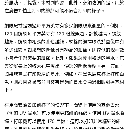
於服裝、
手提袋
、木材到陶瓷。此外，必須強調的是，用於
在
廣告T 恤
上打印的絲網可能不適合打印的杯子。
網眼尺寸是通過每平方英寸有多少網眼線來衡量的。例如，
120 目篩網每平方英寸有 120 根線穿過。計數越高，螺紋
越細，篩網中相應的孔也越細。網格的選擇取決於圖像中有
多少細節。如果您的圖像具有極高的細節，則較低的線程數
不會產生您需要的細節。此外，如果您使用較薄的墨水，它
會從屏幕上的較大孔中溢出，使您的圖像模糊。另一方面，
如果您嘗試打印較厚的墨水，例如，在黑色
馬克杯
上打印白
色，則網目數過高並且沒有足夠的墨水會通過網眼到達基材
上。
在用陶瓷油墨印刷杯子的情況下，陶瓷上使用的其他墨水
（例如 UV 墨水）可以使用更精細的絲網。使用 UV 墨水系
統，打印機可以使用 170 目數，這可以打印非常精細的細