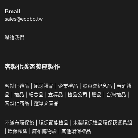
Email
sales@ecobo.tw
聯絡我們
客製化獎盃獎座製作
客製化禮品
|
尾牙禮品
|
企業
禮品
|
股東會紀念品
|
春酒禮
品
|
禮品
|
紀念品
|
宣導品
|
禮品公司
|
贈品
|
台灣禮品
|
客製化商品
|
選舉文宣品
不織布環保袋
|
環保節能禮品
|
木製環保禮品
環保筷餐具組
|
環保頸繩
|
麻布購物袋
|
其他環保禮品