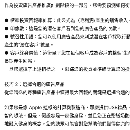
作為投資廣告產品推廣計劃階段的一部分，您需要預測如何衡
● 標準投資回報率計算：此公式為（毛利潤/產生的銷售收入
● 印像數：這是您的潛在客戶看到您的廣告產品的次數。
● 號召性用語：您可以使用廣告產品來刺激潛在客戶採取行
產生的“潛在客戶”數量。
● 客戶終身價值：這衡量了您在每個客戶成為客戶的整個“
長期產生回報。
一旦您選擇了上述指標之一，跟踪您的投資並準確計算您的投
技巧 2：選擇合適的廣告產品
從您贈送的每種廣告產品中獲得最大回報的關鍵是選擇合適的
如果您是像 Apple 這樣的計算機製造商，那麼提供
USB禮品
智的想法。但是，假設您是一家健身房，並且您正在贈送奶酪
地融入健身的概念。您的聽眾可能會對您幫助他們變得健康的