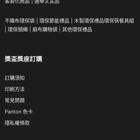
客製化商品
|
選舉文宣品
不織布環保袋
|
環保節能禮品
|
木製環保禮品
環保筷餐具組
|
環保頸繩
|
麻布購物袋
|
其他環保禮品
獎盃獎座訂購
訂購須知
印刷方法
常見問題
Panton 色卡
隱私權條款