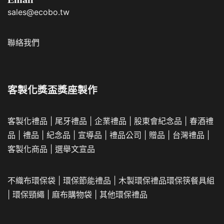
sales@ecobo.tw
聯絡我們
客製化獎盃獎座製作
客製化禮品
|
尾牙禮品
|
企業
禮品
|
股東會紀念品
|
春酒禮
品
|
禮品
|
紀念品
|
宣導品
|
禮品公司
|
贈品
|
台灣禮品
|
客製化商品
|
選舉文宣品
不織布環保袋
|
環保節能禮品
|
木製環保禮品
環保筷餐具組
|
環保頸繩
|
麻布購物袋
|
其他環保禮品