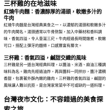
三杯雞的在地滋味
紅燒牛肉麵：香濃醇厚的湯頭，軟嫩多汁的
牛肉
紅燒牛肉麵是台灣經典美食之一，以濃郁的湯頭和軟嫩多汁
的牛肉聞名。湯頭通常以牛骨熬製，加入中藥材和香料調
味，香氣四溢，令人垂涎三尺。牛肉經過長時間燉煮，軟嫩
可口，搭配上彈牙的麵條，口感豐富有層次。
三杯雞：香氣四溢，鹹甜交織的風味
三杯雞是另一道台灣經典料理，以醬油、米酒、麻油三種調
味料為名。雞肉先經過油炸，再與醬料一同拌炒，醬汁濃稠
香甜，包裹著外酥內嫩的雞肉。三杯雞的香氣四溢，鹹甜的
風味讓人難以抗拒，是台灣家常菜中不可或缺的一道料理。
台灣夜市文化：不容錯過的美食探
索之旅