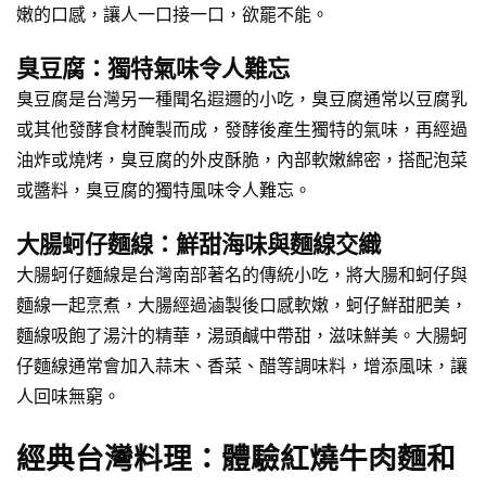
嫩的口感，讓人一口接一口，欲罷不能。
臭豆腐：獨特氣味令人難忘
臭豆腐是台灣另一種聞名遐邇的小吃，臭豆腐通常以豆腐乳
或其他發酵食材醃製而成，發酵後產生獨特的氣味，再經過
油炸或燒烤，臭豆腐的外皮酥脆，內部軟嫩綿密，搭配泡菜
或醬料，臭豆腐的獨特風味令人難忘。
大腸蚵仔麵線：鮮甜海味與麵線交織
大腸蚵仔麵線是台灣南部著名的傳統小吃，將大腸和蚵仔與
麵線一起烹煮，大腸經過滷製後口感軟嫩，蚵仔鮮甜肥美，
麵線吸飽了湯汁的精華，湯頭鹹中帶甜，滋味鮮美。大腸蚵
仔麵線通常會加入蒜末、香菜、醋等調味料，增添風味，讓
人回味無窮。
經典台灣料理：體驗紅燒牛肉麵和