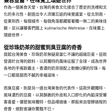
兼容並蓄，在味覺上環遊世界
作為一個美食天堂，台灣的美食文化揉合了歷史的洗禮和文
化的多元性，創造出令人流連忘返的味覺盛宴。從北到南，
從東到西，每個城市、每個角落都藏匿著獨一無二的美味佳
餚，足以讓饕客們踏上 kulinarische Weltreise，在味蕾上
環遊世界。
從珍珠奶茶的甜蜜到臭豆腐的奇香
提起台灣美食，珍珠奶茶無疑是當仁不讓的超級巨星。這款
發源於台灣的飲料，以其獨特的風味征服了全球，成為世界
各地的手搖飲霸主。香濃的奶茶搭配上軟嫩Q彈的珍珠，每
一口都是甜而不膩的幸福滋味。
而臭豆腐，則是另一道台灣美食的代表作。這款外觀獨特、
氣味濃烈的豆腐，以其酥脆的外皮和入口即化的內餡深受饕
客喜愛。儘管氣味獨特，但品嚐過後，那股來自發酵過程的
奇香，絕對會讓你驚豔不已。