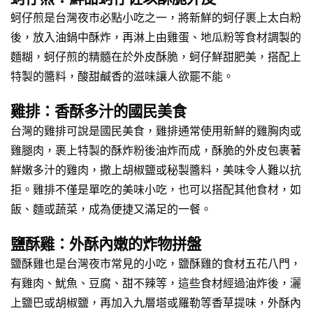
蚵仔煎是台灣夜市必點小吃之一，將新鮮的蚵仔裹上太白粉
後，放入油鍋中酥炸，再淋上由雞蛋、地瓜粉等食材調製的
麵糊，蚵仔煎的精髓在於外皮酥脆，蚵仔鮮甜肥美，搭配上
特製的醬料，酸甜鹹香的滋味讓人欲罷不能。
雞排：香酥多汁的國民美食
台灣的雞排可說是國民美食，雞排通常使用新鮮的雞胸肉或
雞腿肉，裹上特製的酥炸粉後油炸而成，酥脆的外皮包裹著
鮮嫩多汁的雞肉，撒上胡椒鹽或秘製醬料，美味令人難以抗
拒。雞排不僅是單吃的美味小吃，也可以搭配其他食材，如
飯、麵或蔬菜，成為便捷又滿足的一餐。
鹽酥雞：外酥內嫩的炸物拼盤
鹽酥雞也是台灣夜市常見的小吃，鹽酥雞的食材五花八門，
有雞肉、魷魚、豆腐、甜不辣等，這些食材經過油炸後，灑
上鹽巴或胡椒鹽，再加入九層塔或羅勒等香草提味，外酥內