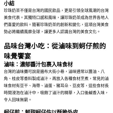
小結
珍珠奶茶不僅是台灣的國民飲品，更是引領全球風潮的台灣
美食代表。其獨特口感和風味，讓珍珠奶茶成為世界各地人
們喜愛的飲料。隨著珍珠奶茶的創新和變化，這項台灣美食
勢必將繼續風靡全球，讓更多人認識台灣的美食文化。
品味台灣小吃：從滷味到蚵仔煎的
味覺饗宴
滷味：濃郁醬汁包裹入味食材
台灣的滷味攤可說是遍布大街小巷，滷味通常以醬油、八
角、桂皮等香料製成滷汁，再放入各種食材烹煮，常見的滷
味食材有豆干、海帶、滷蛋、豬耳朵、豆皮等，這些食材長
時間浸泡在滷汁中，吸飽了滷汁的精華，入口後鹹香入味，
令人回味無窮。
蚵仔煎：鮮甜蚵仔佐以酥脆外皮