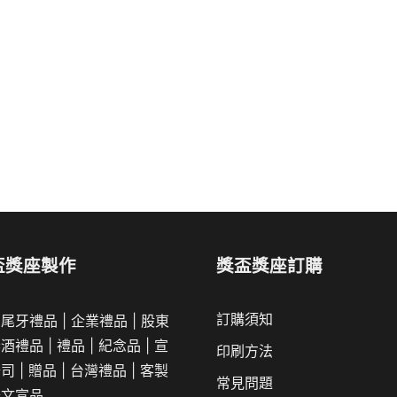
盃獎座製作
獎盃獎座訂購
訂購須知
|
尾牙禮品
|
企業
禮品
|
股東
春酒禮品
|
禮品
|
紀念品
|
宣
印刷方法
公司
|
贈品
|
台灣禮品
|
客製
常見問題
舉文宣品