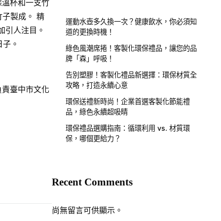
保溫杯和一支竹
子製成。 精
運動水壺多久換一次？健康飲水，你必須知
加引人注目。
道的更換時機！
日子。
綠色風潮席捲！客製化環保禮品，讓您的品
牌「森」呼吸！
告別塑膠！客製化禮品新選擇：環保材質全
攻略，打造永續心意
負責臺中市文化
環保送禮新時尚！企業首選客製化節能禮
品，綠色永續超吸睛
環保禮品選購指南：循環利用 vs. 材質環
保，哪個更給力？
Recent Comments
尚無留言可供顯示。