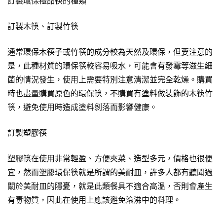
訂製環保禮品筷的種類
訂製木筷、訂製竹筷
通常環保木筷子或竹筷的成分較為天然及環保，但要注意的
是，此種材質的環保筷較容易吸水，可能會有發霉等滋生細
菌的情況發生，使用上需要特別注意清潔並完全乾燥。購買
時也盡量購買原色的環保筷，不購買有塗料做裝飾的木筷竹
筷，避免使用時造成塗料剝落而影響健康。
訂製塑膠筷
塑膠筷在使用非常輕盈、方便夾菜、造型多元，價格也很便
宜，然而塑膠環保筷就是所謂的美耐皿，許多人都有聽聞過
關於美耐皿的隱憂，就是此類餐具不適合高溫，否則會產生
有毒物質，因此在使用上應該避免滾沸中的料理。