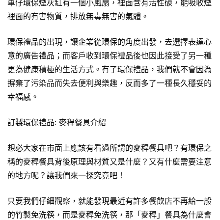
車仔環保煙灰缸有一個小風扇，裡面含有活性碳，能吸收煙
裡面的有害物質，排放無毒無害的氣體。
環保禮品的出現，讓企業從環保的角度出發，去選擇表達心
意的廣告禮品；而客戶收到環保禮品後也因此接受了另一種
更為健康積極的生活方式。有了環保禮品，我們就不會因為
摒棄了污染品而失去便利與樂趣，反而多了一種長久穩妥的
幸福感。
訂製環保禮品: 麥稈餐具介紹
想必大家在市面上應該有看過所謂的麥稈餐具吧？有環保之
稱的麥稈餐具背後原理與材質又是什麼？又有什麼需要注意
的地方呢？讓我們來一探究竟吧！
只要我們仔細觀察，就能發現最近有許多餐飲店不再給一般
的竹製免洗筷，而是麥稈免洗筷，那「麥稈」餐具為什麼會