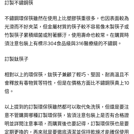
訂製不鏽鋼筷
不鏽鋼環保筷雖然在使用上比塑膠筷重很多，也因表面較為
光滑而不好夾菜，但金屬材質的筷子較不容易像木製筷子或
竹製筷子累積細菌或附著髒汙，使用壽命也較常。在購買時
須注意包裝上有標示304食品級與316醫療級的不鏽鋼。
訂製鈦筷子
相對以上的環保筷，鈦筷子兼顧了輕巧、堅固、耐高溫且不
會釋放有毒物質等特性，但是在價格方面比不鏽鋼筷貴上10
倍。
以上提到的訂製環保筷雖然都可以取代免洗筷，但還是要注
意不管購買哪種訂製環保筷，皆須注意包裝上是否有合格證
明並詳閱注意事項，而購買後也要記得，訂製環保筷也是要
定期更換的，再來就是要徹底清潔並保持乾燥才能確保使用