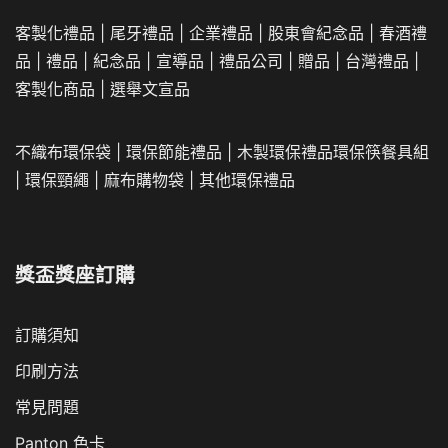
客製化禮品
|
尾牙禮品
|
企業
禮品
|
股東會紀念品
|
春酒禮
品
|
禮品
|
紀念品
|
宣導品
|
禮品公司
|
贈品
|
台灣禮品
|
客製化商品
|
選舉文宣品
不織布環保袋
|
環保節能禮品
|
木製環保禮品
環保筷餐具組
|
環保頸繩
|
麻布購物袋
|
其他環保禮品
獎盃獎座訂購
訂購須知
印刷方法
常見問題
Panton 色卡