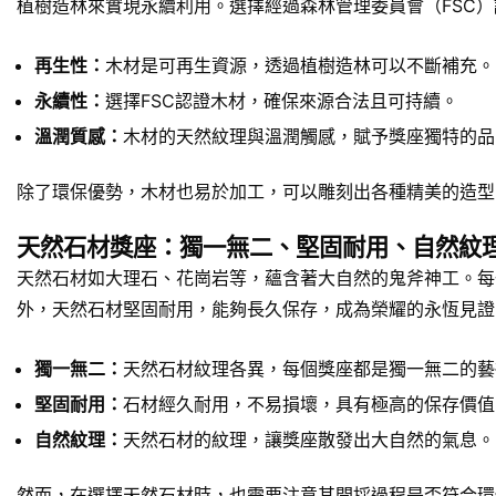
植樹造林來實現永續利用。選擇經過森林管理委員會（FSC
再生性：
木材是可再生資源，透過植樹造林可以不斷補充。
永續性：
選擇FSC認證木材，確保來源合法且可持續。
溫潤質感：
木材的天然紋理與溫潤觸感，賦予獎座獨特的品
除了環保優勢，木材也易於加工，可以雕刻出各種精美的造型
天然石材獎座：獨一無二、堅固耐用、自然紋
天然石材如大理石、花崗岩等，蘊含著大自然的鬼斧神工。每
外，天然石材堅固耐用，能夠長久保存，成為榮耀的永恆見證
獨一無二：
天然石材紋理各異，每個獎座都是獨一無二的藝
堅固耐用：
石材經久耐用，不易損壞，具有極高的保存價值
自然紋理：
天然石材的紋理，讓獎座散發出大自然的氣息。
然而，在選擇天然石材時，也需要注意其開採過程是否符合環