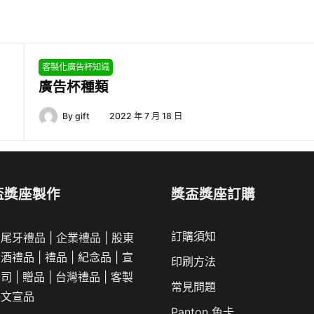
客製化廣告杯知識
廣告杯種類
By
gift
2022 年 7 月 18 日
盃獎座製作
獎盃獎座訂購
訂購須知
|
尾牙禮品
|
企業
禮品
|
股東
春酒禮品
|
禮品
|
紀念品
|
宣
印刷方法
公司
|
贈品
|
台灣禮品
|
客製
常見問題
舉文宣品
Panton 色卡