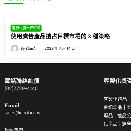
客製化廣告杯知識
使用廣告產品搶占目標市場的 3 種策略
By
禮品人
2023 年 7 月 14 日
電話聯絡詢價
客製化獎
(02)7729-4140
客製化禮品
Email
會紀念品
|
sales@ecobo.tw
導品
|
禮品
化商品
|
選
聯絡我們